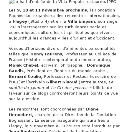
Les
9, 10 et 11 novembre prochains
, la Fondation
Boghossian organisera des rencontres internationales,
à
Flagey
(Studio 4) et en la
Villa Empain
, son siège,
qui s’interrogeront sur les turbulences sociales,
économiques, culturelles et spirituelles que vivent
aujourd’hui les grandes villes d’Orient et d’Occident.
Venues d’horizons divers, d’éminentes personnalités
telles que
Henry Laurens,
Professeur au Collège de
France (Histoire contemporaine du monde arabe),
Malek Chebel
, écrivain, philosophe,
Dominique
Baudis,
Président de l’Institut du monde arabe ,
Bernard Coulie,
Porfesseur et Recteur honoraire de
l’UCL)et l’écrivain
Gilbert Sinoué
(entre autres,
Le
souffle du jasmin
et
Le Cri des pierres
– billets de
faveur sur ce blog) confronteront leurs points de vue
sur la question.
Les rencontres sont coordonnées par
Diane
Hennebert,
chargée de la Direction de la Fondation
Boghossian. La séance inaugurale qui aura lieu à
Flagey, le 9 novembre à 19 heures sera introduite par
Jean Boghossian,
Président de la Fondation.