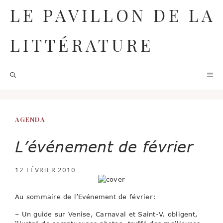
Aller
LE PAVILLON DE LA
au
contenu
LITTÉRATURE
M
AGENDA
L’événement de février
12 FÉVRIER 2010
Au sommaire de l’Evénement de février:
– Un guide sur Venise, Carnaval et Saint-V. obligent,