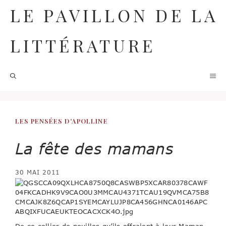
Aller
LE PAVILLON DE LA
au
contenu
LITTÉRATURE
M
LES PENSÉES D'APOLLINE
La fête des mamans
30 MAI 2011
De ce collier de nouilles qu’ils offraient à leur Maman