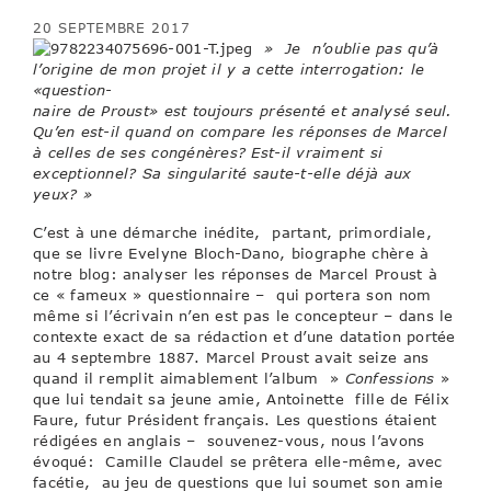
20 SEPTEMBRE 2017
» Je n’oublie pas qu’à
l’origine de mon projet il y a cette interrogation: le
«question-
naire de Proust» est toujours présenté et analysé seul.
Qu’en est-il quand on compare les réponses de Marcel
à celles de ses congénères? Est-il vraiment si
exceptionnel? Sa singularité saute-t-elle déjà aux
yeux? »
C’est à une démarche inédite, partant, primordiale,
que se livre Evelyne Bloch-Dano, biographe chère à
notre blog: analyser les réponses de Marcel Proust à
ce « fameux » questionnaire – qui portera son nom
même si l’écrivain n’en est pas le concepteur – dans le
contexte exact de sa rédaction et d’une datation portée
au 4 septembre 1887. Marcel Proust avait seize ans
quand il remplit aimablement l’album »
Confessions
»
que lui tendait sa jeune amie, Antoinette fille de Félix
Faure, futur Président français. Les questions étaient
rédigées en anglais – souvenez-vous, nous l’avons
évoqué: Camille Claudel se prêtera elle-même, avec
facétie, au jeu de questions que lui soumet son amie