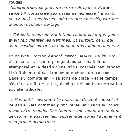
Inauguration, ce jour, de notre rubrique
« z’ados-
reront »
consacrée aux livres de jeunesse ( à partir
de 12 ans) . Ces livres- mêmes que nous dégusterons
avec un bonheur partagé.
« J’étais la soeur de Kahli Kinh Louké, celui qui, jadis,
avait fait chanter les flammes. Et surtout, celui qui
avait conduit notre tribu au seuil des abîmes infinis. »
Le nouveau roman d’André-Marcel ADAMEK a l’allure
d’un conte. Un conte plongé dans un néolithique
atemporel et le destin d’une tribu incarnée par Randah
Liké Nahoma et sa flamboyante chevelure rousse.
L’âge s’y compte en » saisons de glace » et le temps
s’égrène au fil de luttes, d’exils et d’une transformation
sociale radicale:
»
Mon petit royaume n’est pas que de vent, de sel et
de sable. Des hommes y ont versé leur sang au cours
d’une lutte inégale. Des femmes ont voulu, en un élan
dérisoire, y assurer leur suprématie après l’avènement
d’un prince mystérieux.