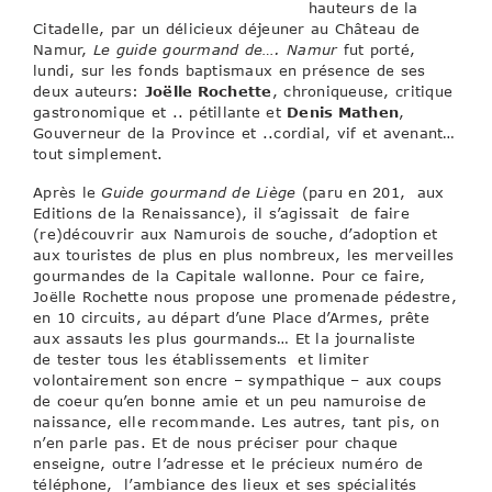
hauteurs de la
Citadelle, par un délicieux déjeuner au Château de
Namur,
Le guide gourmand de…. Namur
fut porté,
lundi, sur les fonds baptismaux en présence de ses
deux auteurs:
Joëlle Rochette
, chroniqueuse, critique
gastronomique et .. pétillante et
Denis Mathen
,
Gouverneur de la Province et ..cordial, vif et avenant…
tout simplement.
Après le
Guide gourmand de Liège
(paru en 201, aux
Editions de la Renaissance), il s’agissait de faire
(re)découvrir aux Namurois de souche, d’adoption et
aux touristes de plus en plus nombreux, les merveilles
gourmandes de la Capitale wallonne. Pour ce faire,
Joëlle Rochette nous propose une promenade pédestre,
en 10 circuits, au départ d’une Place d’Armes, prête
aux assauts les plus gourmands… Et la journaliste
de tester tous les établissements et limiter
volontairement son encre – sympathique – aux coups
de coeur qu’en bonne amie et un peu namuroise de
naissance, elle recommande. Les autres, tant pis, on
n’en parle pas. Et de nous préciser pour chaque
enseigne, outre l’adresse et le précieux numéro de
téléphone, l’ambiance des lieux et ses spécialités