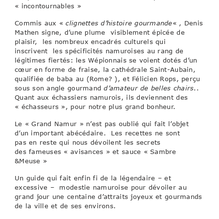
« incontournables »
Commis aux «
clignettes d’histoire gourmande
« , Denis
Mathen signe, d’une plume visiblement épicée de
plaisir, les nombreux encadrés culturels qui
inscrivent les spécificités namuroises au rang de
légitimes fiertés: les Wépionnais se voient dotés d’un
cœur en forme de fraise, la cathédrale Saint-Aubain,
qualifiée de baba au (Rome? ), et Félicien Rops, perçu
sous son angle gourmand
d’amateur de belles chairs
..
Quant aux échassiers namurois, ils deviennent des
« échasseurs », pour notre plus grand bonheur.
Le « Grand Namur » n’est pas oublié qui fait l’objet
d’un important abécédaire. Les recettes ne sont
pas en reste qui nous dévoilent les secrets
des fameuses « avisances » et sauce « Sambre
&Meuse »
Un guide qui fait enfin fi de la légendaire – et
excessive – modestie namuroise pour dévoiler au
grand jour une centaine d’attraits joyeux et gourmands
de la ville et de ses environs.