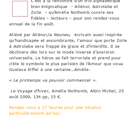
C’est à la rencontre d’un trio alphabétique
bien énigmatique – Aliénor, Astrolabe et
Zoïle – qu’Amélie Nothomb convie ses
fidèles – lecteurs – pour son rendez-vous
annuel de la fin août.
Aliéné par Aliénor,la
Neuneu,
écrivain aussi inspirée
qu’handicapée et encombrante, l’amour que porte Zoïle
à Astrolabe sera frappé de glace et d’interdits. Il se
déclinera dès lors sur le mode inversé d’aversion
universelle. Le héros se fait terroriste et prend pour
cible le symbole le plus parisien de l’Amour que voua
Gustave Eiffel à une certaine…Amélie.
« Le printemps va pouvoir commencer ».
Le Voyage d’hiver,
Amélie Nothomb, Albin Michel, 25
août 2009, 134 pp, 15 €.
Rendez-vous à 17 heures pour une infusion
particulièrement
ad hoc.