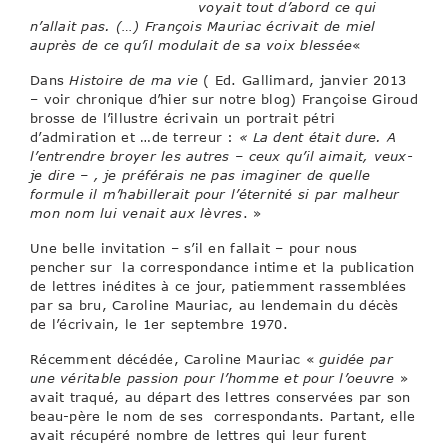
voyait tout d’abord ce qui
n’allait pas. (…) François Mauriac écrivait de miel
auprès de ce qu’il modulait de sa voix blessée
«
Dans
Histoire de ma vie
( Ed. Gallimard, janvier 2013
– voir chronique d’hier sur notre blog) Françoise Giroud
brosse de l’illustre écrivain un portrait pétri
d’admiration et …de terreur :
« La dent était dure. A
l’entrendre broyer les autres – ceux qu’il aimait, veux-
je dire – , je préférais ne pas imaginer de quelle
formule il m’habillerait pour l’éternité si par malheur
mon nom lui venait aux lèvres
. »
Une belle invitation – s’il en fallait – pour nous
pencher sur la correspondance intime et la publication
de lettres inédites à ce jour, patiemment rassemblées
par sa bru, Caroline Mauriac, au lendemain du décès
de l’écrivain, le 1er septembre 1970.
Récemment décédée, Caroline Mauriac «
guidée par
une véritable passion pour l’homme et pour l’oeuvre
»
avait traqué, au départ des lettres conservées par son
beau-père le nom de ses correspondants. Partant, elle
avait récupéré nombre de lettres qui leur furent