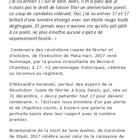
j’ai vu arriver 17 sur le tard. Alors, il m’a paru que je
n’avais pas le droit de laisser filer un anniversaire pareil,
ce coup de cymbales sidérant. Oui, j’ai vu arriver 17 et 17
brillait d’une lumière étrange avec son étoile rouge toute
déglinguée. Et jamais nous n’aurions cru qu’elle pût pâlir
à ce point, ne plus émettre qu’une espèce de
rayonnement fossile. »
Centenaire des révolutions russes de février et
d’octobre, de l’exécution de Mata-Hari, 2017 rend
hommage, par la plume virevoltante de Bernard
Chambaz, à 17..+2 personnages historiques, célèbres
ou inconnus au régiment.
D’Alexandre Kerenski, porteur des espoirs de la
Révolution russe de février à Suzy Delair, qui, née un
31 décembre, «
devra patienter tout 17 pour devenir
centenaire
. », l’écrivain nous emmène d’un pas alerte
et de chapitres courts, à travers une galerie de
portraits saisis dans leur rapport avec le nombre
premier.
Bicentenaire de la mort de Jane Austen, de Germaine
de Staël, 2017 célèbre aussi celui de la naissance de