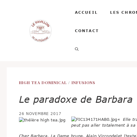
Aller
au
ACCUEIL
LES CHRO
contenu
CONTACT
HIGH TEA DOMINICAL
/
INFUSIONS
Le paradoxe de Barbara
26 NOVEMBRE 2017
«
Elle tr
peut pas aller totalement à sa
Chez Barbara, La Dame brun
e, Alain Vircondelet (texte