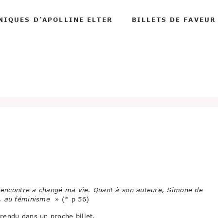
NIQUES D’APOLLINE ELTER
BILLETS DE FAVEUR
te rencontre a changé ma vie. Quant à son auteure, Simone de
s, au féminisme
» (* p 56)
rendu dans un proche billet.