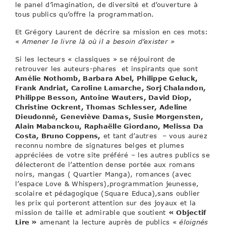
le panel d’imagination, de diversité et d’ouverture à
tous publics qu’offre la programmation.
Et Grégory Laurent de décrire sa mission en ces mots:
«
Amener le livre là où il a besoin d’exister »
Si les lecteurs « classiques » se réjouiront de
retrouver les auteurs-phares et inspirants que sont
Amélie Nothomb, Barbara Abel, Philippe Geluck,
Frank Andriat, Caroline Lamarche, Sorj Chalandon,
Philippe Besson, Antoine Wauters, David Diop,
Christine Ockrent, Thomas Schlesser, Adeline
Dieudonné, Geneviève Damas, Susie Morgensten,
Alain Mabanckou, Raphaëlle Giordano, Melissa Da
Costa, Bruno Coppens,
et tant d’autres – vous aurez
reconnu nombre de signatures belges et plumes
appréciées de votre site préféré – les autres publics se
délecteront de l’attention dense portée aux romans
noirs, mangas ( Quartier Manga), romances (avec
l’espace Love & Whispers),programmation jeunesse,
scolaire et pédagogique (Square Educa),sans oublier
les prix qui porteront attention sur des joyaux et la
mission de taille et admirable que soutient
« Objectif
Lire »
amenant la lecture auprès de publics «
éloignés