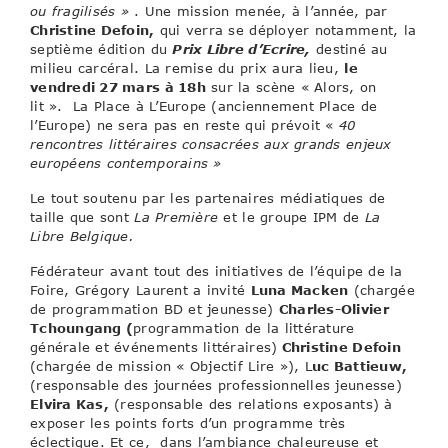
ou fragilisés »
. Une mission menée, à l’année, par
Christine Defoin,
qui verra se déployer notamment, la
septième édition du
Prix Libre d’Ecrire,
destiné au
milieu carcéral. La remise du prix aura lieu,
le
vendredi 27 mars à 18h
sur la scène « Alors, on
lit ». La Place à L’Europe (anciennement Place de
l’Europe) ne sera pas en reste qui prévoit «
40
rencontres littéraires consacrées aux grands enjeux
européens contemporains »
Le tout soutenu par les partenaires médiatiques de
taille que sont
La Première
et le groupe IPM de
La
Libre Belgique.
Fédérateur avant tout des initiatives de l’équipe de la
Foire, Grégory Laurent a invité
Luna Macken
(chargée
de programmation BD et jeunesse)
Charles-Olivier
Tchoungang (
programmation de la littérature
générale et événements littéraires)
Christine Defoin
(chargée de mission « Objectif Lire »), L
uc Battieuw,
(responsable des journées professionnelles jeunesse)
Elvira Kas,
(responsable des relations exposants) à
exposer les points forts d’un programme très
éclectique. Et ce, dans l’ambiance chaleureuse et