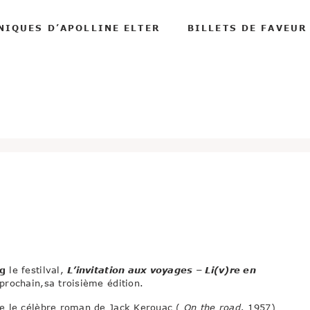
NIQUES D’APOLLINE ELTER
BILLETS DE FAVEUR
g
le festilval,
L’invitation aux voyages – Li(v)re en
prochain,sa troisième édition.
e le célèbre roman de Jack Kerouac (
On the road,
1957)