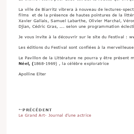
La ville de Biarritz vibrera à nouveau de lectures-spect
films et de la présence de hautes pointures de la litté
Xavier Gallais, Samuel Labarthe, Olivier Marchal, Véron
Djian, Cédric Gras, …. selon une programmation éclect
Je vous invite à la découvrir sur le site du Festival : 
Les éditions du Festival sont confiées à la merveilleuse
Le Pavillon de la Littérature ne pourra y être présent 
Néel, (
1868-1969) , la célèbre exploratrice
Apolline Elter
PRÉCÉDENT
Le Grand Art- Journal d’une actrice