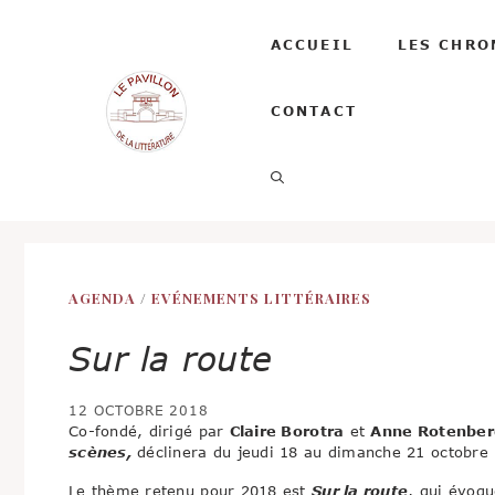
Aller
au
ACCUEIL
LES CHRO
contenu
CONTACT
AGENDA
/
EVÉNEMENTS LITTÉRAIRES
Sur la route
12 OCTOBRE 2018
Co-fondé, dirigé par
Claire Borotra
et
Anne Rotenber
scènes,
déclinera
du jeudi 18 au dimanche 21 octobre 
Le thème retenu pour 2018 est
Sur la route
,
qui évoqu