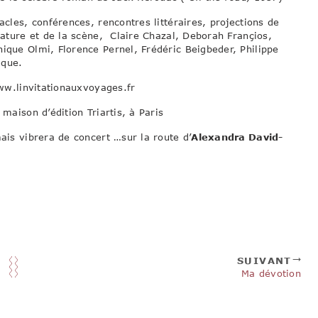
acles, conférences, rencontres littéraires, projections de
rature et de la scène, Claire Chazal, Deborah Françios,
ique Olmi, Florence Pernel, Frédéric Beigbeder, Philippe
ique.
www.linvitationauxvoyages.fr
 maison d’édition Triartis, à Paris
mais vibrera de concert …sur la route d’
Alexandra David-
SUIVANT
Ma dévotion