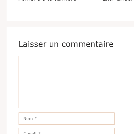
Laisser un commentaire
Commentaire
Nom
E-