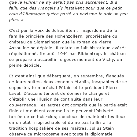
que le Führer ne s’y serait pas pris autrement. Il a
fallu que des Français s’y installent pour que ce petit
coin d’Allemagne guère porté au nazisme le soit un peu
plus. »
C’est par la voix de Julius Stein, majordome de la
famille princière des Hohenzollern, propriétaire du
château de Sigmaringen que le roman de Pierre
Assouline se déploie. Il relate un fait historique avéré:
réquisitionné, fin août 1944 par Ribbentrop, le château
se prépare à accueillir le gouvernement de Vichy, en
pleine débâcle.
Et c’est ainsi que débarquent, en septembre, flanqués
de leurs suites, deux ennemis établis, incapables de se
supporter, le maréchal Pétain et le président Pierre
Laval. D’aucuns tentent de donner le change et
d’établir une illusion de continuité dans leur
gouvernance; les autres ont compris que la partie était
finie et meublent comme ils le peuvent l’oisiveté
forcée de ce huis-clos; soucieux de maintenir les lieux
en un état irréprochable et de ne pas faillir à la
tradition hospitalière de ses maîtres, Julius Stein
observe ce microcosme avec toute la diplomatie