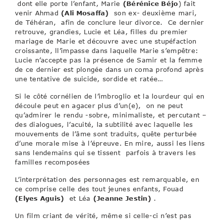
dont elle porte l’enfant, Marie
(Bérénice Béjo
) fait
venir Ahmad
(Ali Mosaffa)
son ex- deuxième mari,
de Téhéran, afin de conclure leur divorce. Ce dernier
retrouve, grandies, Lucie et Léa, filles du premier
mariage de Marie et découvre avec une stupéfaction
croissante, ll’impasse dans laquelle Marie s’empêtre:
Lucie n’accepte pas la présence de Samir et la femme
de ce dernier est plongée dans un coma profond après
une tentative de suicide, sordide et ratée…
Si le côté cornélien de l’imbroglio et la lourdeur qui en
découle peut en agacer plus d’un(e), on ne peut
qu’admirer le rendu -sobre, minimaliste, et percutant –
des dialogues, l’acuité, la subtilité avec laquelle les
mouvements de l’âme sont traduits, quête perturbée
d’une morale mise à l’épreuve. En mire, aussi les liens
sans lendemains qui se tissent parfois à travers les
familles recomposées
L’interprétation des personnages est remarquable, en
ce comprise celle des tout jeunes enfants, Fouad
(Elyes Aguis)
et Léa
(Jeanne Jestin)
.
Un film criant de vérité, même si celle-ci n’est pas