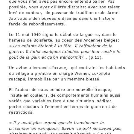
que vous n’en avez pas encore entendu parler. Pas
possible, vous avez dû être distraits: avec son talent
inné de conteur, de passeur de tradition orale Armel
Job vous a de nouveau entraînés dans une histoire
farcie de rebondissements.
Le 11 mai 1940 signe le début de la guerre, dans le
hameau de Boisferté, au coeur des Ardennes belges:
«
Les enfants étaient à la fête. Il raffolaient de la
guerre. Il fallut quelques taloches pour leur rendre le
goût de la paix et qu’on s’endormît
« . (p 11).
Un avion allemand s’écrase, qui contraint les habitants
du village à prendre en charge Werner, co-pilote
rescapé, immobilisé par un membre blessé.
Et l’auteur de nous peindre une nouvelle fresque,
haute en couleurs, de comportements humains aussi
variés que variables face à une situation inédite:
porter secours à l’ennemi en temps de guerre et de
restrictions.
«
Il y avait plus urgent que de transformer le
prisonnier en vainqueur. Savoir ce qu’il ne savait pas,
c’était tout ce qu’il leur restait d’orgueil
» ( p 60)