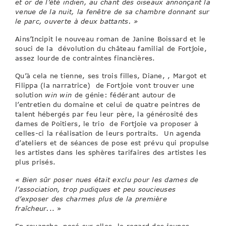
et or de l’été indien, au chant des oiseaux annonçant la
venue de la nuit, la fenêtre de sa chambre donnant sur
le parc, ouverte à deux battants. »
Ains’Incipit le nouveau roman de Janine Boissard et le
souci de la dévolution du château familial de Fortjoie,
assez lourde de contraintes financières.
Qu’à cela ne tienne, ses trois filles, Diane, , Margot et
Filippa (la narratrice) de Fortjoie vont trouver une
solution
win win
de génie: fédérant autour de
l’entretien du domaine et celui de quatre peintres de
talent hébergés par feu leur père, la générosité des
dames de Poitiers, le trio de Fortjoie va proposer à
celles-ci la réalisation de leurs portraits. Un agenda
d’ateliers et de séances de pose est prévu qui propulse
les artistes dans les sphères tarifaires des artistes les
plus prisés.
« Bien sûr poser nues était exclu pour les dames de
l’association, trop pudiques et peu soucieuses
d’exposer des charmes plus de la première
fraîcheur.
.. »
En revanche, posé sur elles, le regard des jeunes