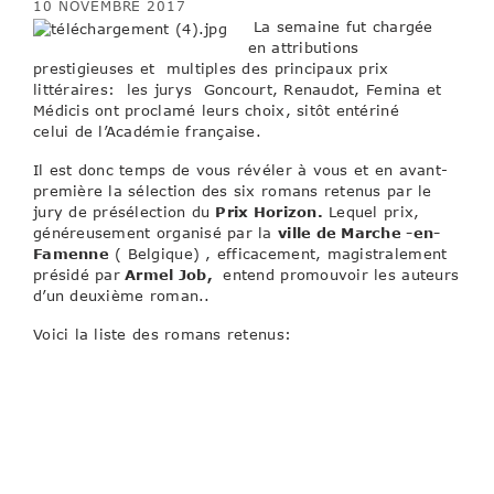
10 NOVEMBRE 2017
La semaine fut chargée
en attributions
prestigieuses et multiples des principaux prix
littéraires: les jurys Goncourt, Renaudot, Femina et
Médicis ont proclamé leurs choix, sitôt entériné
celui de l’Académie française.
Il est donc temps de vous révéler à vous et en avant-
première la sélection des six romans retenus par le
jury de présélection du
Prix Horizon.
Lequel prix,
généreusement organisé par la
ville de Marche -en-
Famenne
( Belgique) , efficacement, magistralement
présidé par
Armel Job,
entend promouvoir les auteurs
d’un deuxième roman..
Voici la liste des romans retenus:
–
Frères des astres,
de Julien DELMAIRE (Ed
Grasset)
–
Le dernier amour d’Attilla Kiss,
de Julia Kerninon, (Ed
Rouergue)