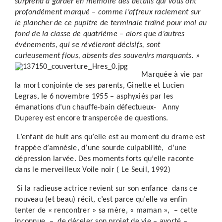
surprend à garder en mémoire des détails qui vous ont
profondément marqué – comme l’affreux raclement sur
le plancher de ce pupitre de terminale traîné pour moi au
fond de la classe de quatrième – alors que d’autres
événements, qui se révéleront décisifs, sont
curieusement flous, absents des souvenirs marquants. »
Marquée à vie par
la mort conjointe de ses parents, Ginette et Lucien
Legras, le 6 novembre 1955 – asphyxiés par les
émanations d’un chauffe-bain défectueux- Anny
Duperey est encore transpercée de questions.
L’enfant de huit ans qu’elle est au moment du drame est
frappée d’amnésie, d’une sourde culpabilité, d’une
dépression larvée. Des moments forts qu’elle raconte
dans le merveilleux Voile noir ( Le Seuil, 1992)
Si la radieuse actrice revient sur son enfance dans ce
nouveau (et beau) récit, c’est parce qu’elle va enfin
tenter de « rencontrer » sa mère, « maman », – cette
inconnue – de déceler son projet de vie – avorté –