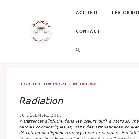
Aller
au
ACCUEIL
LES CHRO
contenu
CONTACT
HIGH TEA DOMINICAL
/
INFUSIONS
Radiation
30 DÉCEMBRE 2018
« L’attentat s’infiltre dans les cœurs qu’il a mordus, ma
cercles concentriques et, dans des atmosphères souvent 
détruit en soulignant d’un stylo net et sanglant les fai
Assez vite, les choses ont mal tourné avec Gabriela »