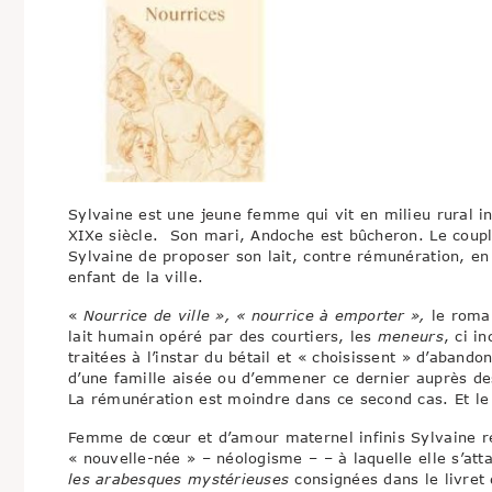
Sylvaine est une jeune femme qui vit en milieu rural i
XIXe siècle. Son mari, Andoche est bûcheron. Le coup
Sylvaine de proposer son lait, contre rémunération, en
enfant de la ville.
«
Nourrice de ville », « nourrice à emporter »,
le roman
lait humain opéré par des courtiers, les
meneurs
, ci i
traitées à l’instar du bétail et « choisissent » d’aband
d’une famille aisée ou d’emmener ce dernier auprès des
La rémunération est moindre dans ce second cas. Et le 
Femme de cœur et d’amour maternel infinis Sylvaine re
« nouvelle-née » – néologisme – – à laquelle elle s’at
les arabesques mystérieuses
consignées dans le livret 