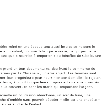
ndéterminé en une époque tout aussi imprécise –disons le
le a un enfant, nommé Jehan juste sevré, ce qui permet à
 tant que « nourrice à emporter » au bénéfice de Gladie, une
 prend un tour documentaire, décrivant le commerce du
ncarnés par La Chicane »., un être abject. Les femmes sont
onner leur progéniture pour nourrir en son domicile, le rejeton
 leurs, à condition que leurs propres enfants soient sevrés.
plus souvent, ce sont les maris qui empochent l’argent.
cueille un nourrisson abandonné, un soir de lune, une
tache d’emblée sans pouvoir décoder – elle est analphabète –
déposé à côté de l’enfant.