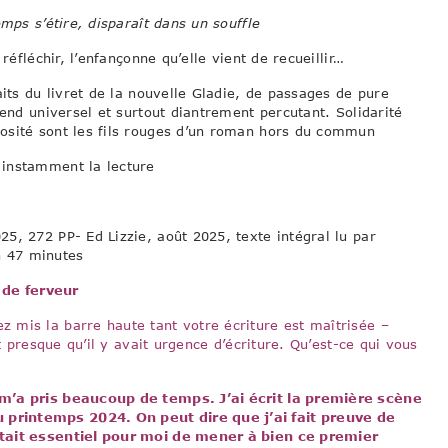
ps s’étire, disparaît dans un souffle
réfléchir, l’enfançonne qu’elle vient de recueillir…
aits du livret de la nouvelle Gladie, de passages de pure
rend universel et surtout diantrement percutant. Solidarité
osité sont les fils rouges d’un roman hors du commun
 instamment la lecture
, 272 PP- Ed Lizzie, août 2025, texte intégral lu par
 h 47 minutes
t de ferveur
 mis la barre haute tant votre écriture est maîtrisée –
t presque qu’il y avait urgence d’écriture. Qu’est-ce qui vous
 m’a pris beaucoup de temps. J’ai écrit la première scène
printemps 2024. On peut dire que j’ai fait preuve de
était essentiel pour moi de mener à bien ce premier