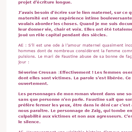
projet d’écriture longue.
J’avais besoin d’écrire sur le lien maternel, sur ce 
maternité est une expérience intime bouleversante c
voulais aborder les choses. Quand je me suis documen
leur donner vie, chair et voix. Elles ont été totalem
joué un rôle capital pendant des siècles.
AE : S’il est une ode à l’amour maternel quasiment inc
hommes dont de nombreux considèrent la femme comme u
pulsions. Le mari de Faustine abuse de sa bonne de faç
jour :
Séverine Cressan
:
Effectivement ! Les femmes osen
dont elles sont victimes. La parole s’est libérée. C
ouvertement.
Les personnages de mon roman vivent dans une soc
sans que personne n’en parle. Faustine sait que son
préfère fermer les yeux, être dans le déni car c’es
nous paraître. Le personnage de Zaïg, qui tombe ence
culpabilité aux victimes et non aux agresseurs. C’
le silence.
AE Heureusement une véritable histoire d’amour parcou