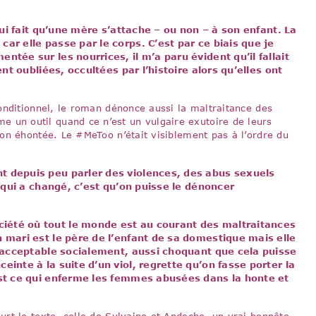
qui fait qu’une mère s’attache – ou non – à son enfant. La
ar elle passe par le corps. C’est par ce biais que je
tée sur les nourrices, il m’a paru évident qu’il fallait
ent oubliées, occultées par l’histoire alors qu’elles ont
onditionnel, le roman dénonce aussi la maltraitance des
n outil quand ce n’est un vulgaire exutoire de leurs
on éhontée. Le #MeToo n’était visiblement pas à l’ordre du
t depuis peu parler des violences, des abus sexuels
e qui a changé, c’est qu’on puisse le dénoncer
iété où tout le monde est au courant des maltraitances
 mari est le père de l’enfant de sa domestique mais elle
t acceptable socialement, aussi choquant que cela puisse
inte à la suite d’un viol, regrette qu’on fasse porter la
est ce qui enferme les femmes abusées dans la honte et
rt le texte, celle de Sylvaine et Andoche, un vrai honnête