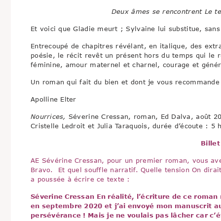
Deux âmes se rencontrent Le tem
Et voici que Gladie meurt ; Sylvaine lui substitue, sans 
Entrecoupé de chapitres révélant, en italique, des extr
poésie, le récit revêt un présent hors du temps qui le 
féminine, amour maternel et charnel, courage et génér
Un roman qui fait du bien et dont je vous recommande
Apolline Elter
Nourrices,
Séverine Cressan, roman, Ed Dalva, août 2025
Cristelle Ledroit et Julia Taraquois, durée d’écoute : 5
Bille
AE Sévérine Cressan, pour un premier roman, vous avez
Bravo. Et quel souffle narratif. Quelle tension On dirai
a poussée à écrire ce texte :
Séverine Cressan En réalité, l’écriture de ce roman
en septembre 2020 et j’ai envoyé mon manuscrit au 
persévérance ! Mais je ne voulais pas lâcher car c’