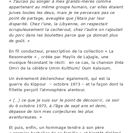
« J’aurais pu songer à mes grands-mères comme
appartenant au même groupe humain, car elles étaient
juives toutes les deux, mais je ne percevais pas ce
point de partage, aveuglée que j’étais par leur
disparité. Chez l’une, la Libyenne, on respectait
scrupuleusement la cacherout, chez l’autre on rajoutait
du porc dans les boulettes parce que ça donnait plus
de goût. »
En fil conducteur, prescription de la collection « La
Resonnante » , créée par Maylis de Lajugie, une
musique fécondant le récit: en ce cas, la chanson
Enta
Omri
de la célèbre Umm Kulthum/ Oum Kalsoum.
Un événement déclencheur également, qui est la
guerre du Kippour – octobre 1973 – et la façon dont la
fillette perçoit l’atmosphère alentour.
« (…) ce que je suis sur le point de découvrir, ce soir
du 6 octobre 1973, à l’âge de sept ans et demi,
dépasse de loin mes conjectures les plus
aventureuses. »
Et puis, enfin, un hommage tendre à son père