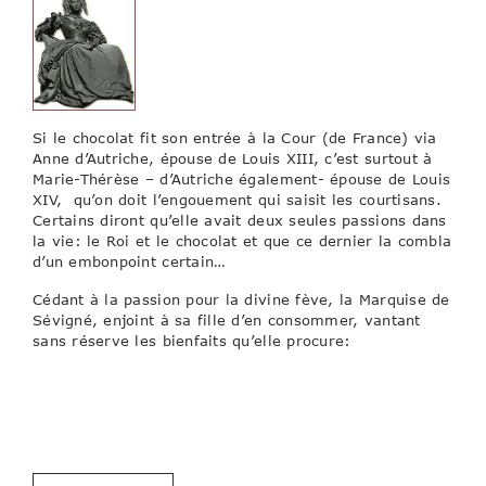
Si le chocolat fit son entrée à la Cour (de France) via
Anne d’Autriche, épouse de Louis XIII, c’est surtout à
Marie-Thérèse – d’Autriche également- épouse de Louis
XIV, qu’on doit l’engouement qui saisit les courtisans.
Certains diront qu’elle avait deux seules passions dans
la vie: le Roi et le chocolat et que ce dernier la combla
d’un embonpoint certain…
Cédant à la passion pour la divine fève, la Marquise de
Sévigné, enjoint à sa fille d’en consommer, vantant
sans réserve les bienfaits qu’elle procure:
«J’ai voulu me raccommoder avec le chocolat ; j’en ai pris avant-hier pour
digérer mon dîner, afin de bien souper, et j’en ai pris hier pour me nourrir,
afin de jeûner jusqu’à ce soir. Il m’a fait tous les effets que je voulais, voilà
de quoi je le trouve plaisant, c’est qu’il agit selon l’intention. »