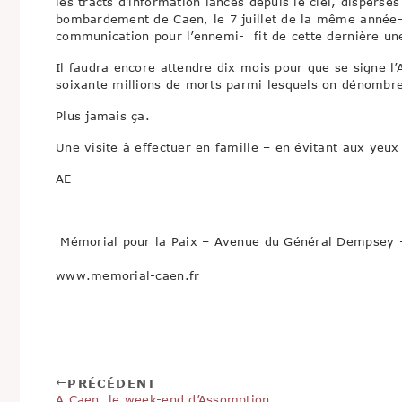
les tracts d’information lancés depuis le ciel, dispersés
bombardement de Caen, le 7 juillet de la même année- i
communication pour l’ennemi- fit de cette dernière une
Il faudra encore attendre dix mois pour que se signe l’Ar
soixante millions de morts parmi lesquels on dénombre 
Plus jamais ça.
Une visite à effectuer en famille – en évitant aux yeux
AE
Mémorial pour la Paix – Avenue du Général Dempsey 
www.memorial-caen.fr
PRÉCÉDENT
A Caen, le week-end d’Assomption