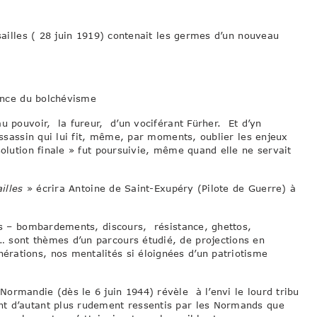
sailles ( 28 juin 1919) contenait les germes d’un nouveau
sance du bolchévisme
u pouvoir, la fureur, d’un vociférant Fürher. Et d’yn
assassin qui lui fit, même, par moments, oublier les enjeux
solution finale » fut poursuivie, même quand elle ne servait
illes
» écrira Antoine de Saint-Exupéry (Pilote de Guerre) à
es – bombardements, discours, résistance, ghettos,
 sont thèmes d’un parcours étudié, de projections en
rations, nos mentalités si éloignées d’un patriotisme
ormandie (dès le 6 juin 1944) révèle à l’envi le lourd tribu
nt d’autant plus rudement ressentis par les Normands que