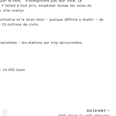
 par le vent, n’atteignirent pas leur cible. Le
l fallait à tout prix, empêcher toutes les voies de
 ville-martyr.
mistice et le bilan total – quoique difficile à établir – de
35 millions de civils.
 sensibles – les stations par trop éprouvantes.
– 14 050 Caen
SUIVANT
Petit éloge du petit déjeuner