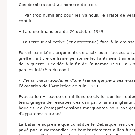
Ces derniers sont au nombre de trois:
– Par trop humiliant pour les vaincus, le Traité de Ver
conflit
– La crise financière du 24 octobre 1929
– La terreur collective (et entretenue) face à la crois
Furent pain béni, arguments de choix pour l’accession a
greffer, à titre de haine personnelle, l’anti-sémitisme 
de la guerre. Décidée à la fin de l’automne 1941, la « 
pas les intérêts du conflit.
« J’ai la vision soudaine d’une France qui perd ses entra
l’évocation de l’Armistice de juin 1940.
Evacuation – exode de millions de civils sur les rout
témoignages de rescapés des camps, bilans sanglants …
boucles, de (com)préhensions marquantes pour nos géné
d’apparence suranné…
La bataille suprême que constitue le Débarquement de N
payé par la Normandie: les bombardements alliés fure