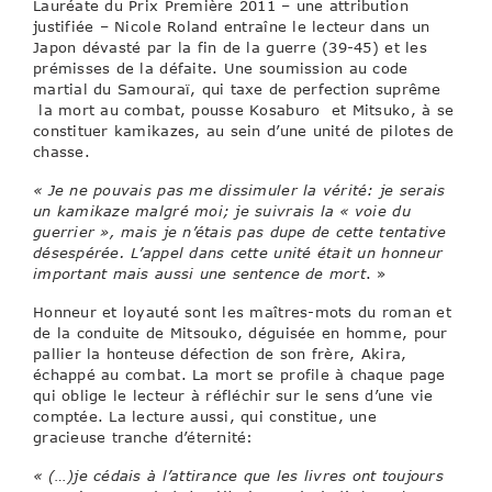
Lauréate du Prix Première 2011 – une attribution
justifiée – Nicole Roland entraîne le lecteur dans un
Japon dévasté par la fin de la guerre (39-45) et les
prémisses de la défaite. Une soumission au code
martial du Samouraï, qui taxe de perfection suprême
la mort au combat, pousse Kosaburo et Mitsuko, à se
constituer kamikazes, au sein d’une unité de pilotes de
chasse.
« Je ne pouvais pas me dissimuler la vérité: je serais
un k
amikaze malgré moi; je suivrais la « voie du
guerrier », mais je n’étais pas dupe de cette tentative
désespérée. L’appel dans cette unité était un honneur
important mais aussi une sentence de mort
. »
Honneur et loyauté sont les maîtres-mots du roman et
de la conduite de Mitsouko, déguisée en homme, pour
pallier la honteuse défection de son frère, Akira,
échappé au combat. La mort se profile à chaque page
qui oblige le lecteur à réfléchir sur le sens d’une vie
comptée. La lecture aussi, qui constitue, une
gracieuse tranche d’éternité:
« (…)je cédais à l’attirance que les livres ont toujours