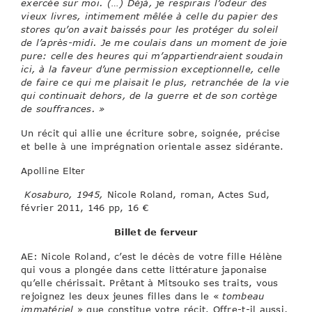
exercée sur moi. (…) Déjà, je respirais l’odeur des
vieux livres, intimement mêlée à celle du papier des
stores qu’on avait baissés pour les protéger du soleil
de l’après-midi. Je me coulais dans un moment de joie
pure: celle des heures qui m’appartiendraient soudain
ici, à la faveur d’une permission exceptionnelle, celle
de faire ce qui me plaisait le plus, retranchée de la vie
qui continuait dehors, de la guerre et de son cortège
de souffrances. »
Un récit qui allie une écriture sobre, soignée, précise
et belle à une imprégnation orientale assez sidérante.
Apolline Elter
Kosaburo, 1945,
Nicole Roland, roman, Actes Sud,
février 2011, 146 pp, 16 €
Billet de ferveur
AE: Nicole Roland, c’est le décès de votre fille Hélène
qui vous a plongée dans cette littérature japonaise
qu’elle chérissait. Prêtant à Mitsouko ses traits, vous
rejoignez les deux jeunes filles dans le «
tombeau
immatériel
» que constitue votre récit. Offre-t-il aussi,