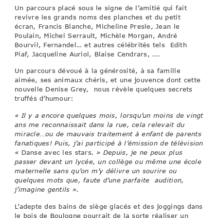
Un parcours placé sous le signe de l’amitié qui fait
revivre les grands noms des planches et du petit
écran, Francis Blanche, Micheline Presle, Jean le
Poulain, Michel Serrault, Michèle Morgan, André
Bourvil, Fernandel… et autres célébrités tels Edith
Piaf, Jacqueline Auriol, Blaise Cendrars, ….
Un parcours dévoué à la générosité, à sa famille
aimée, ses animaux chéris, et une jouvence dont cette
nouvelle Denise Grey, nous révèle quelques secrets
truffés d’humour:
« Il y a encore quelques mois, lorsqu’un moins de vingt
ans me reconnaissait dans la rue, cela relevait du
miracle…ou de mauvais traitement à enfant de parents
fanatiques! Puis, j’ai participé à l’émission de télévision
«
Danse avec les stars
. » Depuis, je ne peux plus
passer devant un lycée, un collège ou même une école
maternelle sans qu’on m’y délivre un sourire ou
quelques mots que, faute d’une parfaite audition,
j’imagine gentils ».
L’adepte des bains de siège glacés et des joggings dans
le bois de Boulogne pourrait de la sorte réaliser un