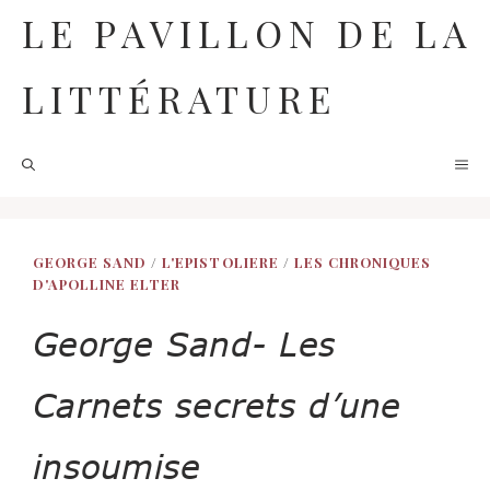
Aller
LE PAVILLON DE LA
au
contenu
LITTÉRATURE
M
GEORGE SAND
/
L'EPISTOLIERE
/
LES CHRONIQUES
D'APOLLINE ELTER
George Sand- Les
Carnets secrets d’une
insoumise