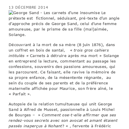
13 DÉCEMBRE 2014
Le
prétexte est fictionnel, séduisant, pré-texte d’un angle
d’approche précis de George Sand, celui d’une femme
amoureuse, par le prisme de sa fille (mal)aimée,
Solange.
Découvrant à la mort de sa mère (8 juin 1876), dans
un coffret en bois de santal, «
trois gros cahiers
intitulés «
Carnets à détruire après ma mort » Solange
en entreprend la lecture, commentant au passage les
confessions, souvenirs des passions amoureuses, qui
les parcourent. Ce faisant, elle ravive la mémoire de
sa propre enfance, de la mésentente régnante, au
sein du couple de ses parents et de la préférence
maternelle affichée pour Maurice, son frère aîné, le
« Parfait ».
Autopsie de la relation tumultueuse qui unit George
Sand à Alfred de Musset, passionnelle à Louis Michel
de Bourges – »
Comment ose-t-elle affirmer que ses
rendez-vous secrets avec son avocat et amant étaient
passés inaperçus à Nohant
? « , fervente à Frédéric