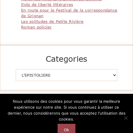
Ilots de liberté littéraires
En route pour le Festival de la correspondance
de Grignan
Les solitudes de Petite Rivière
Roman policier
Categories
Catégories
Nous utilisons des cookies pour vous garantir la meilleure
expérience sur notre site. Si vous continuez à utiliser ce
dernier, nous considérerons que vous acceptez l'utilisation des
cookies.
Copyright @2026 Le Pavillon de la Littérature -
Création
AutarTICa
Ok