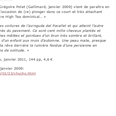
égoire Polet (Gallimard, janvier 2009) vient de paraître en
’occasion de (re) plonger dans ce court et très attachant
tre High Tea dominical.. »
 voitures de l’avinguda del Parallel et qui atteint l’autre
rrés du pavement. Ce sont cent mille cheveux plantés et
es mêlées et pointues d’un brun très sombre et brillant,
e d’un enfant aux mois d’automne. Une peau mate, presque
la rêve derrière la lumière fendue d’une persienne en
ns de solitude
. »
io, janvier 2011, 144 pp, 4,6 €
 janvier 2009:
9/01/23/chucho.html