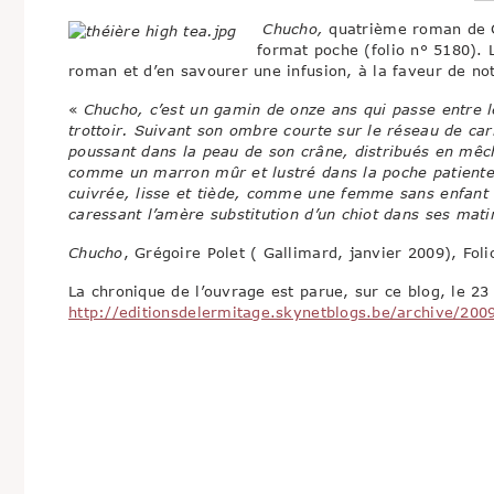
Chucho,
quatrième roman de Gr
format poche (folio n° 5180). L
roman et d’en savourer une infusion, à la faveur de no
«
Chucho, c’est un gamin de onze ans qui passe entre les
trottoir. Suivant son ombre courte sur le réseau de ca
poussant dans la peau de son crâne, distribués en mêch
comme un marron mûr et lustré dans la poche patient
cuivrée, lisse et tiède, comme une femme sans enfant 
caressant l’amère substitution d’un chiot dans ses mati
Chucho
, Grégoire Polet ( Gallimard, janvier 2009), Fol
La chronique de l’ouvrage est parue, sur ce blog, le 23
http://editionsdelermitage.skynetblogs.be/archive/200