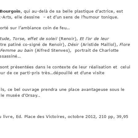
 Bourgoin
, qui au-delà de sa belle plastique d’actrice, est
Arts, elle dessine – et d’un sens de l’humour tonique.
porté sur l’ambiance coin de feu…
tude, Torse, effet de soleil
(Renoir),
Et l’or de leur
âtre patiné co-signé de Renoir),
Désir
(Aristide Maillol),
Flore
Femme au bain
(Alfred Stenves), portrait de Charlotte
assassiné…
sont présentées dans le contexte de leur réalisation et celui
eur de ce parti-pris très…dépouillé et d’une visite
ils, ce bel ouvrage prendra une place avantageuse sous le
r le musée d’Orsay..
 livre, Ed. Place des Victoires, octobre 2012, 210 pp, 39,95