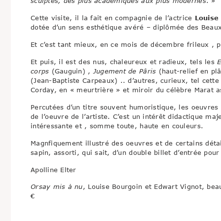
sculptés, des plus académiques aux plus modernes
. »
Cette visite, il la fait en compagnie de l’actrice
Louise
dotée d’un sens esthétique avéré – diplômée des Beaux-
Et c’est tant mieux, en ce mois de décembre frileux , 
Et puis, il est des nus, chaleureux et radieux, tels les
E
corps
(Gauguin) ,
Jugement de Pâris
(haut-relief en pl
(Jean-Baptiste Carpeaux) .. d’autres, curieux, tel cette
Corday, en « meurtrière » et miroir du célèbre Marat 
Percutées d’un titre souvent humoristique, les oeuvres 
de l’oeuvre de l’artiste. C’est un intérêt didactique maj
intéressante et , somme toute, haute en couleurs.
Magnfiquement illustré des oeuvres et de certains déta
sapin, assorti, qui sait, d’un double billet d’entrée pou
Apolline Elter
Orsay mis à nu
, Louise Bourgoin et Edwart Vignot, beau
€