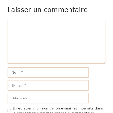
Laisser un commentaire
Commentaire
Nom
E-
mail
Site
web
Enregistrer mon nom, mon e-mail et mon site dans
le navigateur pour mon prochain commentaire.