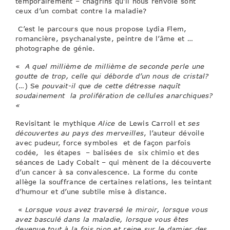
temporairement – chagrins qu’il nous renvoie sont
ceux d’un combat contre la maladie?
C’est le parcours que nous propose Lydia Flem,
romancière, psychanalyste, peintre de l’âme et …
photographe de génie.
«
A quel millième de millième de seconde perle une
goutte de trop, celle qui déborde d’un nous de cristal?
(…) Se
pouvait-il que de cette détresse naquît
soudainement la prolifération de cellules anarchiques?
«
Revisitant le mythique
Alice
de Lewis Carroll et
ses
découvertes
au pays des merveilles
, l’auteur dévoile
avec pudeur, force symboles et de façon parfois
codée, les étapes – balisées de six chimio et des
séances de Lady Cobalt – qui mènent de la découverte
d’un cancer à sa convalescence. La forme du conte
allège la souffrance de certaines relations, les teintant
d’humour et d’une subtile mise à distance.
«
Lorsque vous avez traversé le miroir, lorsque vous
avez basculé dans la maladie, lorsque vous êtes
devenue tout à la fois pion et reine sur le damier des