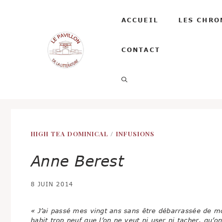
Aller
au
ACCUEIL
LES CHRO
contenu
CONTACT
HIGH TEA DOMINICAL
/
INFUSIONS
Anne Berest
8 JUIN 2014
« J’ai passé mes vingt ans sans être débarrassée de 
habit trop neuf que l’on ne veut ni user ni tacher, qu’o