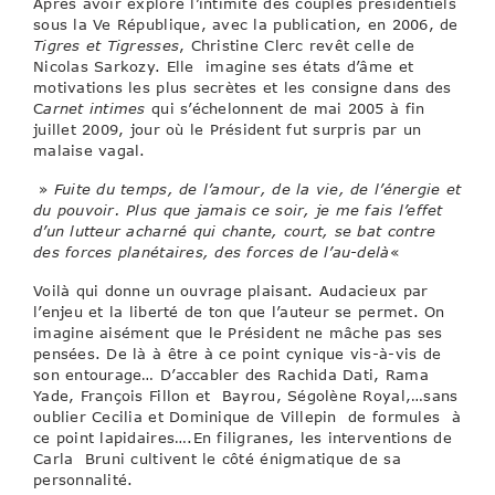
Après avoir exploré l’intimité des couples présidentiels
sous la Ve République, avec la publication, en 2006, de
Tigres et Tigresses
, Christine Clerc revêt celle de
Nicolas Sarkozy. Elle imagine ses états d’âme et
motivations les plus secrètes et les consigne dans des
C
arnet intimes
qui s’échelonnent de mai 2005 à fin
juillet 2009, jour où le Président fut surpris par un
malaise vagal.
»
Fuite du temps, de l’amour, de la vie, de l’énergie et
du pouvoir. Plus que jamais ce soir, je me fais l’effet
d’un lutteur acharné qui chante, court, se bat contre
des forces planétaires, des forces de l’au-delà
«
Voilà qui donne un ouvrage plaisant. Audacieux par
l’enjeu et la liberté de ton que l’auteur se permet. On
imagine aisément que le Président ne mâche pas ses
pensées. De là à être à ce point cynique vis-à-vis de
son entourage… D’accabler des Rachida Dati, Rama
Yade, François Fillon et Bayrou, Ségolène Royal,…sans
oublier Cecilia et Dominique de Villepin de formules à
ce point lapidaires….En filigranes, les interventions de
Carla Bruni cultivent le côté énigmatique de sa
personnalité.